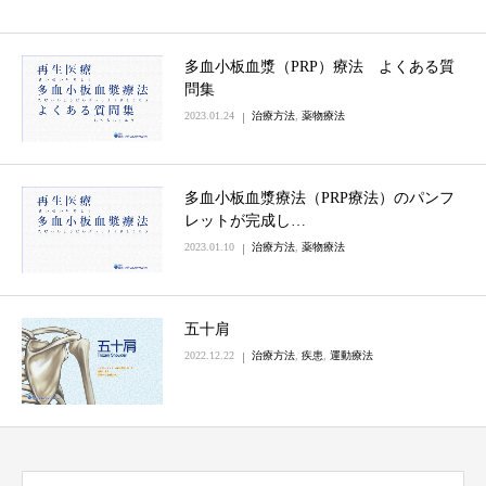
多血小板血漿（PRP）療法 よくある質
問集
2023.01.24
治療方法
,
薬物療法
多血小板血漿療法（PRP療法）のパンフ
レットが完成し…
2023.01.10
治療方法
,
薬物療法
五十肩
2022.12.22
治療方法
,
疾患
,
運動療法