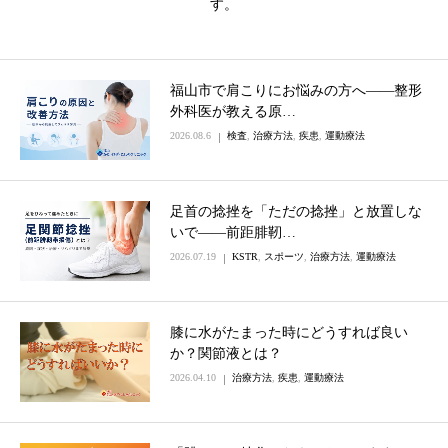
す。
福山市で肩こりにお悩みの方へ——整形
外科医が教える原…
2026.08.6
検査
,
治療方法
,
疾患
,
運動療法
足首の捻挫を「ただの捻挫」と放置しな
いで――前距腓靭…
2026.07.19
KSTR
,
スポーツ
,
治療方法
,
運動療法
膝に水がたまった時にどうすれば良い
か？関節液とは？
2026.04.10
治療方法
,
疾患
,
運動療法