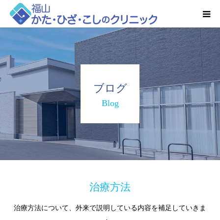
HOME
お知らせ
ブログ
クリニック紹介
Blog
得意とする検査・治療
リハビリ予約
診療時間・アクセス
治療方法
治療方法について、外来で説明している内容を補足していきま