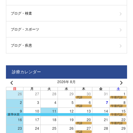
ブログ・検査
ブログ・スポーツ
ブログ・疾患
診療カレンダー
2026年 8月
日
月
火
水
木
金
土
26
27
28
29
30
31
1
代診
午後代診
2
3
4
5
6
7
8
代診
午後代診
9
10
11
12
13
14
15
夏季休業
午後代診
16
17
18
19
20
21
22
代診
午後代診
23
24
25
26
27
28
29
代診