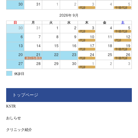
30
31
1
2
3
4
5
代診
午後代診
2026年 9月
日
月
火
水
木
金
土
30
31
1
2
3
4
5
代診
午後代診
6
7
8
9
10
11
12
代診
代診
13
14
15
16
17
18
19
代診
午後代診
20
21
22
23
24
25
26
休日当番医
代診
午後代診
27
28
29
30
1
2
3
代診
休診日
トップページ
KSTR
おしらせ
クリニック紹介