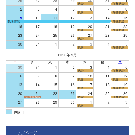
26
27
28
29
30
31
1
代診
午後代診
2
3
4
5
6
7
8
代診
午後代診
9
10
11
12
13
14
15
夏季休業
午後代診
16
17
18
19
20
21
22
代診
午後代診
23
24
25
26
27
28
29
代診
30
31
1
2
3
4
5
代診
午後代診
2026年 9月
日
月
火
水
木
金
土
30
31
1
2
3
4
5
代診
午後代診
6
7
8
9
10
11
12
代診
代診
13
14
15
16
17
18
19
代診
午後代診
20
21
22
23
24
25
26
休日当番医
代診
午後代診
27
28
29
30
1
2
3
代診
休診日
トップページ