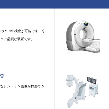
スラMRIの検査が可能です。令
ックに必須な装置です。
査
確なレントゲン画像が撮影でき