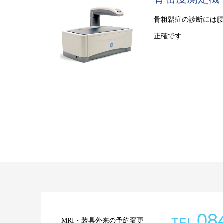
骨粗鬆症の診断には
正確です
08
TEL.
MRI・装具外来の予約変更