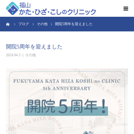
ーム
ブログ
その他
開院5周年を迎えました
HOME
お知らせ
開院5周年を迎えました
2024.04.3
その他
クリニック紹介
得意とする検査・治療
リハビリ予約
診療時間・アクセス