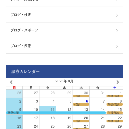
ブログ・検査
ブログ・スポーツ
ブログ・疾患
診療カレンダー
2026年 8月
日
月
火
水
木
金
土
26
27
28
29
30
31
1
代診
午後代診
2
3
4
5
6
7
8
代診
午後代診
9
10
11
12
13
14
15
夏季休業
午後代診
16
17
18
19
20
21
22
代診
午後代診
23
24
25
26
27
28
29