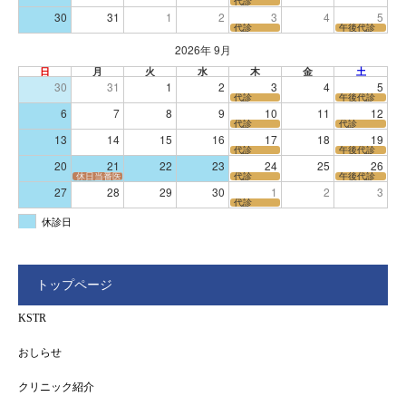
代診
30
31
1
2
3
4
5
代診
午後代診
2026年 9月
日
月
火
水
木
金
土
30
31
1
2
3
4
5
代診
午後代診
6
7
8
9
10
11
12
代診
代診
13
14
15
16
17
18
19
代診
午後代診
20
21
22
23
24
25
26
休日当番医
代診
午後代診
27
28
29
30
1
2
3
代診
休診日
トップページ
KSTR
おしらせ
クリニック紹介