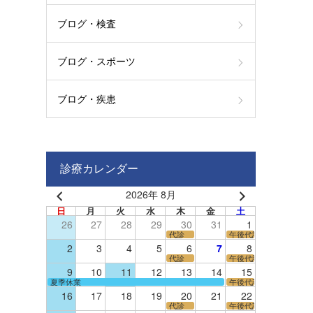
ブログ・検査
ブログ・スポーツ
ブログ・疾患
診療カレンダー
2026年 8月
日
月
火
水
木
金
土
26
27
28
29
30
31
1
代診
午後代診
2
3
4
5
6
7
8
代診
午後代診
9
10
11
12
13
14
15
夏季休業
午後代診
16
17
18
19
20
21
22
代診
午後代診