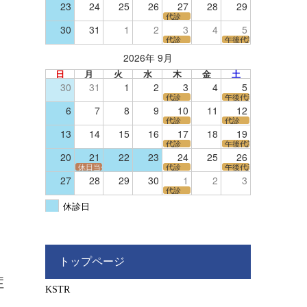
23
24
25
26
27
28
29
代診
30
31
1
2
3
4
5
代診
午後代診
2026年 9月
日
月
火
水
木
金
土
30
31
1
2
3
4
5
代診
午後代診
6
7
8
9
10
11
12
代診
代診
13
14
15
16
17
18
19
代診
午後代診
20
21
22
23
24
25
26
休日当番医
代診
午後代診
27
28
29
30
1
2
3
代診
休診日
トップページ
症
KSTR