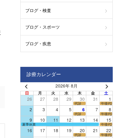
ブログ・検査
ブログ・スポーツ
ま
ブログ・疾患
診療カレンダー
2026年 8月
日
月
火
水
木
金
土
26
27
28
29
30
31
1
代診
午後代診
2
3
4
5
6
7
8
代診
午後代診
9
10
11
12
13
14
15
夏季休業
午後代診
16
17
18
19
20
21
22
代診
午後代診