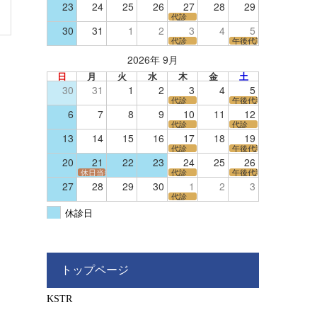
23
24
25
26
27
28
29
代診
30
31
1
2
3
4
5
代診
午後代診
2026年 9月
日
月
火
水
木
金
土
30
31
1
2
3
4
5
代診
午後代診
6
7
8
9
10
11
12
代診
代診
13
14
15
16
17
18
19
代診
午後代診
20
21
22
23
24
25
26
休日当番医
代診
午後代診
27
28
29
30
1
2
3
代診
休診日
トップページ
KSTR