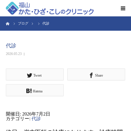
ーム
ブログ
代診
HOME
お知らせ
代診
2026.05.23
クリニック紹介
得意とする検査・治療
Tweet
Share
Hatena
リハビリ予約
診療時間・アクセス
開催日: 2026年7月2日
カテゴリー:
代診