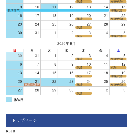
代診
午後代診
9
10
11
12
13
14
15
夏季休業
午後代診
16
17
18
19
20
21
22
代診
午後代診
23
24
25
26
27
28
29
代診
30
31
1
2
3
4
5
代診
午後代診
2026年 9月
日
月
火
水
木
金
土
30
31
1
2
3
4
5
代診
午後代診
6
7
8
9
10
11
12
代診
代診
13
14
15
16
17
18
19
代診
午後代診
20
21
22
23
24
25
26
休日当番医
代診
午後代診
27
28
29
30
1
2
3
代診
休診日
トップページ
KSTR