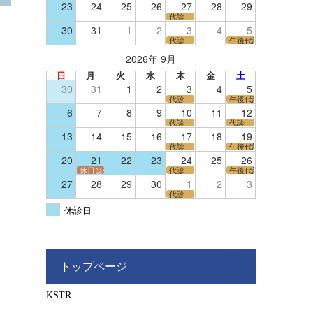
23
24
25
26
27
28
29
代診
30
31
1
2
3
4
5
代診
午後代診
2026年 9月
日
月
火
水
木
金
土
30
31
1
2
3
4
5
代診
午後代診
6
7
8
9
10
11
12
代診
代診
13
14
15
16
17
18
19
代診
午後代診
20
21
22
23
24
25
26
休日当番医
代診
午後代診
27
28
29
30
1
2
3
代診
休診日
トップページ
KSTR