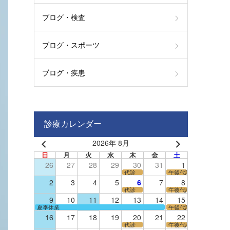
ブログ・検査
ブログ・スポーツ
ブログ・疾患
診療カレンダー
2026年 8月
日
月
火
水
木
金
土
26
27
28
29
30
31
1
代診
午後代診
2
3
4
5
6
7
8
代診
午後代診
9
10
11
12
13
14
15
夏季休業
午後代診
16
17
18
19
20
21
22
代診
午後代診