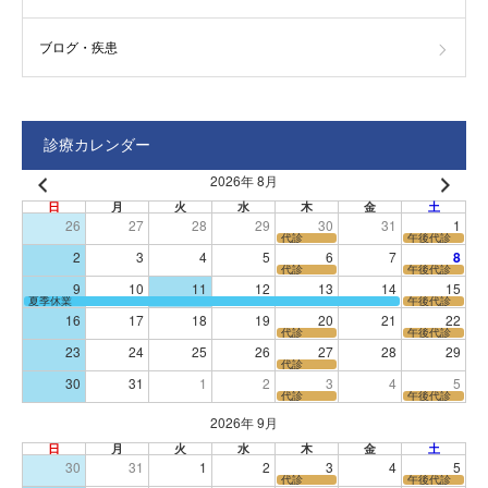
ブログ・疾患
診療カレンダー
2026年 8月
日
月
火
水
木
金
土
26
27
28
29
30
31
1
代診
午後代診
2
3
4
5
6
7
8
代診
午後代診
9
10
11
12
13
14
15
夏季休業
午後代診
16
17
18
19
20
21
22
代診
午後代診
23
24
25
26
27
28
29
代診
30
31
1
2
3
4
5
代診
午後代診
2026年 9月
日
月
火
水
木
金
土
30
31
1
2
3
4
5
代診
午後代診