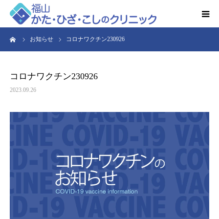
ーム
お知らせ
コロナワクチン230926
HOME
お知らせ
コロナワクチン230926
2023.09.26
クリニック紹介
得意とする検査・治療
リハビリ予約
診療時間・アクセス