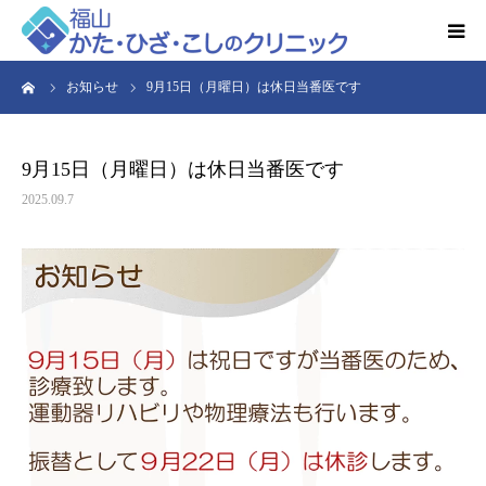
ーム
お知らせ
9月15日（月曜日）は休日当番医です
HOME
お知らせ
9月15日（月曜日）は休日当番医です
2025.09.7
クリニック紹介
得意とする検査・治療
リハビリ予約
診療時間・アクセス