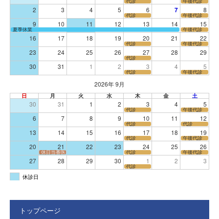
代診
午後代診
2
3
4
5
6
7
8
代診
午後代診
9
10
11
12
13
14
15
夏季休業
午後代診
16
17
18
19
20
21
22
代診
午後代診
23
24
25
26
27
28
29
代診
30
31
1
2
3
4
5
代診
午後代診
2026年 9月
日
月
火
水
木
金
土
30
31
1
2
3
4
5
代診
午後代診
6
7
8
9
10
11
12
代診
代診
13
14
15
16
17
18
19
代診
午後代診
20
21
22
23
24
25
26
休日当番医
代診
午後代診
27
28
29
30
1
2
3
代診
休診日
トップページ