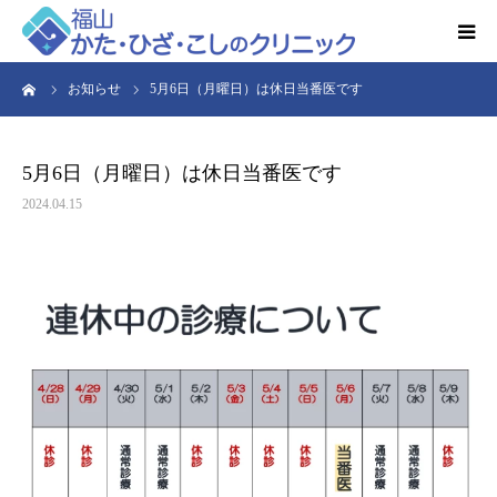
ーム
お知らせ
5月6日（月曜日）は休日当番医です
HOME
お知らせ
5月6日（月曜日）は休日当番医です
2024.04.15
クリニック紹介
得意とする検査・治療
リハビリ予約
診療時間・アクセス