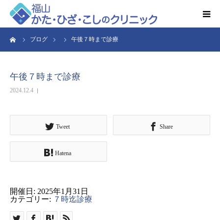
ーム
ブログ
午後７時まで診療
HOME
お知らせ
午後７時まで診療
2024.12.4
クリニック紹介
得意とする検査・治療
Tweet
Share
Hatena
リハビリ予約
診療時間・アクセス
開催日: 2025年1月31日
カテゴリー:
７時迄診療