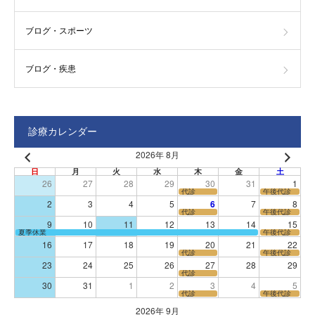
ブログ・スポーツ
ブログ・疾患
診療カレンダー
2026年 8月
日
月
火
水
木
金
土
26
27
28
29
30
31
1
代診
午後代診
2
3
4
5
6
7
8
代診
午後代診
9
10
11
12
13
14
15
夏季休業
午後代診
16
17
18
19
20
21
22
代診
午後代診
23
24
25
26
27
28
29
代診
30
31
1
2
3
4
5
代診
午後代診
2026年 9月