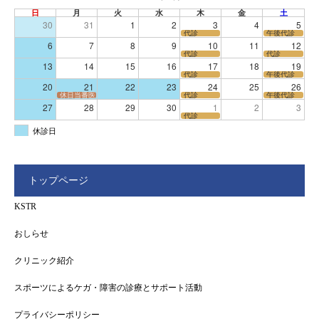
日
月
火
水
木
金
土
30
31
1
2
3
4
5
代診
午後代診
6
7
8
9
10
11
12
代診
代診
13
14
15
16
17
18
19
代診
午後代診
20
21
22
23
24
25
26
休日当番医
代診
午後代診
27
28
29
30
1
2
3
代診
休診日
トップページ
KSTR
おしらせ
クリニック紹介
スポーツによるケガ・障害の診療とサポート活動
プライバシーポリシー