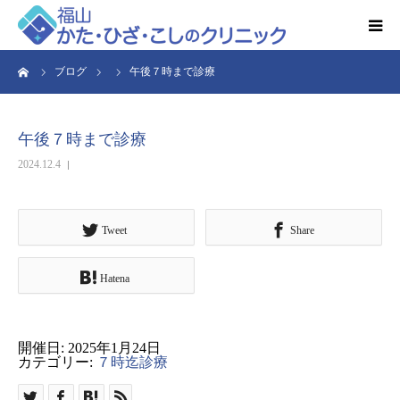
ーム
ブログ
午後７時まで診療
HOME
お知らせ
午後７時まで診療
2024.12.4
クリニック紹介
得意とする検査・治療
Tweet
Share
Hatena
リハビリ予約
診療時間・アクセス
開催日: 2025年1月24日
カテゴリー:
７時迄診療