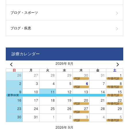
ブログ・スポーツ
ブログ・疾患
診療カレンダー
2026年 8月
日
月
火
水
木
金
土
26
27
28
29
30
31
1
代診
午後代診
2
3
4
5
6
7
8
代診
午後代診
9
10
11
12
13
14
15
夏季休業
午後代診
16
17
18
19
20
21
22
代診
午後代診
23
24
25
26
27
28
29
代診
30
31
1
2
3
4
5
代診
午後代診
2026年 9月