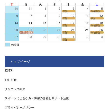
日
月
火
水
木
金
土
30
31
1
2
3
4
5
代診
午後代診
6
7
8
9
10
11
12
代診
代診
13
14
15
16
17
18
19
代診
午後代診
20
21
22
23
24
25
26
休日当番医
代診
午後代診
27
28
29
30
1
2
3
代診
休診日
トップページ
KSTR
おしらせ
クリニック紹介
スポーツによるケガ・障害の診療とサポート活動
プライバシーポリシー