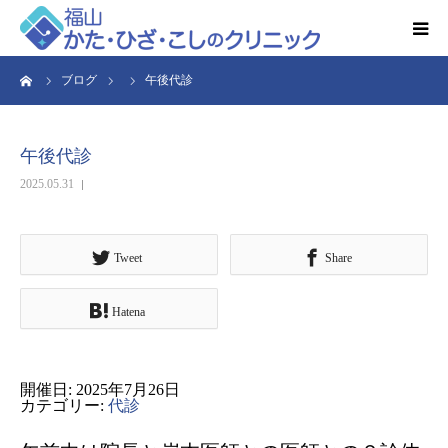
ーム
ブログ
午後代診
HOME
お知らせ
午後代診
2025.05.31
クリニック紹介
得意とする検査・治療
Tweet
Share
Hatena
リハビリ予約
診療時間・アクセス
開催日: 2025年7月26日
カテゴリー:
代診