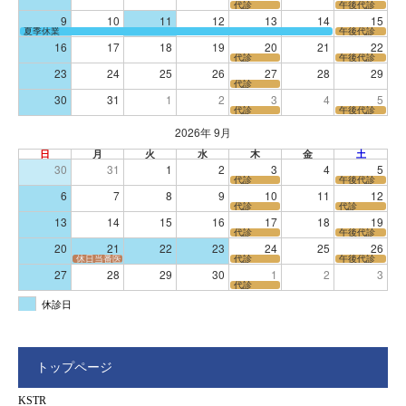
代診
午後代診
9
10
11
12
13
14
15
夏季休業
午後代診
16
17
18
19
20
21
22
代診
午後代診
23
24
25
26
27
28
29
代診
30
31
1
2
3
4
5
代診
午後代診
2026年 9月
日
月
火
水
木
金
土
30
31
1
2
3
4
5
代診
午後代診
6
7
8
9
10
11
12
代診
代診
13
14
15
16
17
18
19
代診
午後代診
20
21
22
23
24
25
26
休日当番医
代診
午後代診
27
28
29
30
1
2
3
代診
休診日
トップページ
KSTR