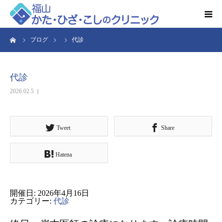
ーム
ブログ
代診
HOME
お知らせ
代診
2026.02.5
クリニック紹介
得意とする検査・治療
Tweet
Share
Hatena
リハビリ予約
診療時間・アクセス
開催日: 2026年4月16日
カテゴリー:
代診