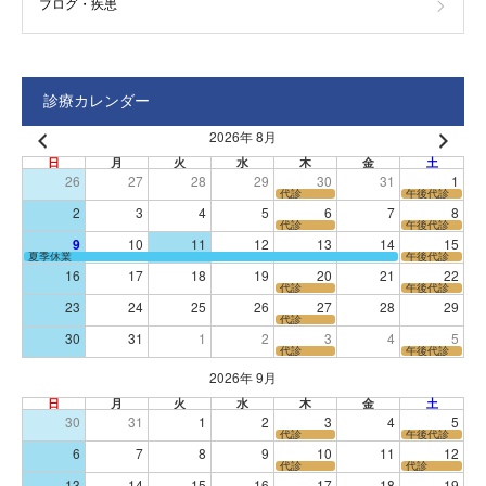
ブログ・疾患
診療カレンダー
2026年 8月
日
月
火
水
木
金
土
26
27
28
29
30
31
1
代診
午後代診
2
3
4
5
6
7
8
代診
午後代診
9
10
11
12
13
14
15
夏季休業
午後代診
16
17
18
19
20
21
22
代診
午後代診
23
24
25
26
27
28
29
代診
30
31
1
2
3
4
5
代診
午後代診
2026年 9月
日
月
火
水
木
金
土
30
31
1
2
3
4
5
代診
午後代診
6
7
8
9
10
11
12
代診
代診
13
14
15
16
17
18
19